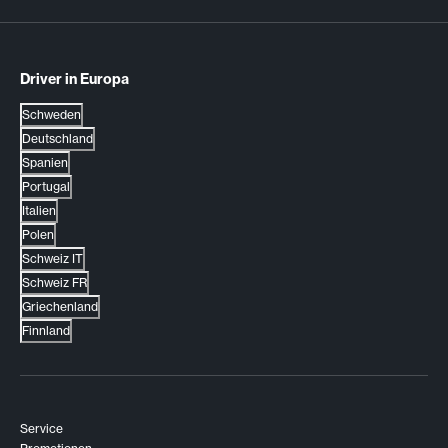
Driver in Europa
Schweden
Deutschland
Spanien
Portugal
Italien
Polen
Schweiz IT
Schweiz FR
Griechenland
Finnland
Service