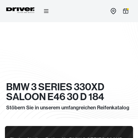
Zum
Inhalt
springen
BMW 3 SERIES 330XD
SALOON E46 30 D 184
Stöbern Sie in unserem umfangreichen Reifenkatalog