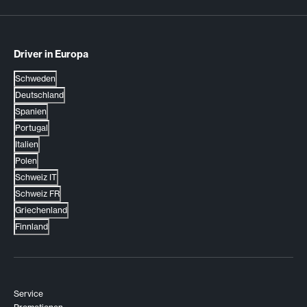
Driver in Europa
Schweden
Deutschland
Spanien
Portugal
Italien
Polen
Schweiz IT
Schweiz FR
Griechenland
Finnland
Service