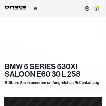
Zum
Inhalt
springen
BMW 5 SERIES 530XI
SALOON E60 30 L 258
Stöbern Sie in unserem umfangreichen Reifenkatalog