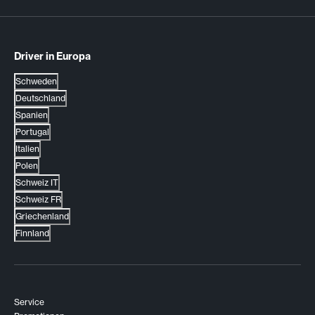
Driver in Europa
Schweden
Deutschland
Spanien
Portugal
Italien
Polen
Schweiz IT
Schweiz FR
Griechenland
Finnland
Service