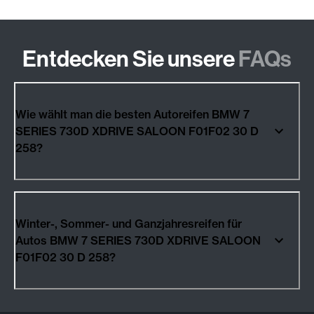
Entdecken Sie unsere
FAQs
Wie wählt man die besten Autoreifen BMW 7
SERIES 730D XDRIVE SALOON F01F02 30 D
258?
Winter-, Sommer- und Ganzjahresreifen für
Autos BMW 7 SERIES 730D XDRIVE SALOON
F01F02 30 D 258?