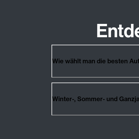
Entd
Wie wählt man die besten A
Winter-, Sommer- und Ganzj