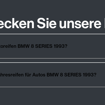
ecken Sie unsere
utoreifen BMW 8 SERIES 1993?
ahresreifen für Autos BMW 8 SERIES 1993?