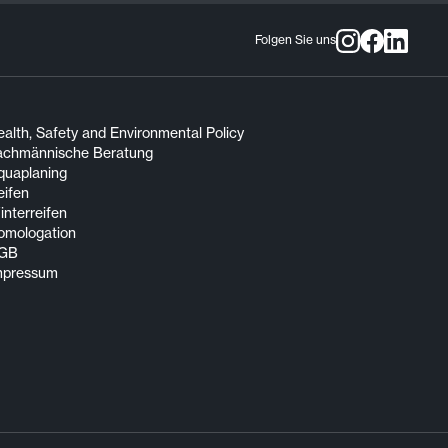
Folgen Sie uns
alth, Safety and Environmental Policy
achmännische Beratung
quaplaning
eifen
nterreifen
omologation
GB
mpressum