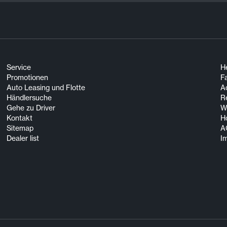
Service
He
Promotionen
F
Auto Leasing und Flotte
A
Händlersuche
R
Gehe zu Driver
Wi
Kontakt
H
Sitemap
A
Dealer list
I