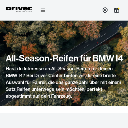
Zum
Inhalt
springen
All-Season-Reifen für BMW I4
Hast du Interesse an All-Season-Reifen für deinen
BMW I4? Bei Driver Center bieten wir dir eine breite
Auswahl für Fahrer, die das ganze Jahr über mit einem
Satz Reifen unterwegs sein möchten, perfekt
abgestimmt auf dein Fahrzeug.