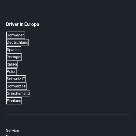
Driver in Europa
Schweden
Deutschland
Spanien
Portugal
Italien
Polen
Schweiz IT
Schweiz FR
Griechenland
Finnland
Service