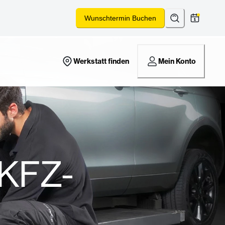
Suchen
*
Wunschtermin Buchen
Werkstatt finden
Mein Konto
KFZ-