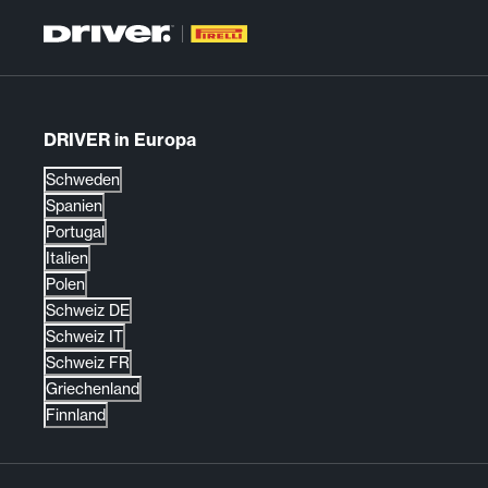
DRIVER in Europa
Schweden
Spanien
Portugal
Italien
Polen
Schweiz DE
Schweiz IT
Schweiz FR
Griechenland
Finnland