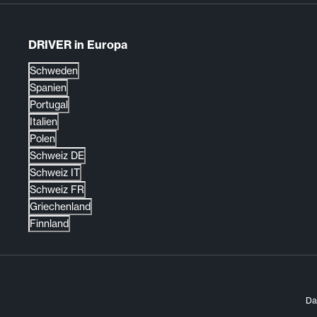
DRIVER in Europa
Schweden
Spanien
Portugal
Italien
Polen
Schweiz DE
Schweiz IT
Schweiz FR
Griechenland
Finnland
Da