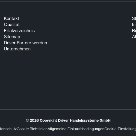
Kontakt
S
Qualität
I
Filialverzeichnis
R
Sitemap
A
Driver Partner werden
Unternehmen
© 2026
Copyright Driver Handelssysteme GmbH
tenschutz
Cookie Richtlinien
Allgemeine Einkaufsbedingungen
Cookie-Einstellun