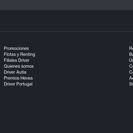
Promociones
R
Flotas y Renting
Bu
Filiales Driver
Ún
Quienes somos
C
Driver Autia
C
Premios Hevea
A
Driver Portugal
S