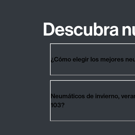
Descubra n
Neumáticos de invierno, verano
103?