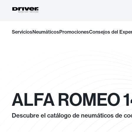
Ir
Servicios
Neumáticos
Promociones
Consejos del Expe
al
contenido
ALFA ROMEO 14
Descubre el catálogo de neumáticos de coc