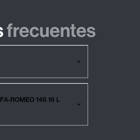
s
frecuentes
OMEO 146 16 L