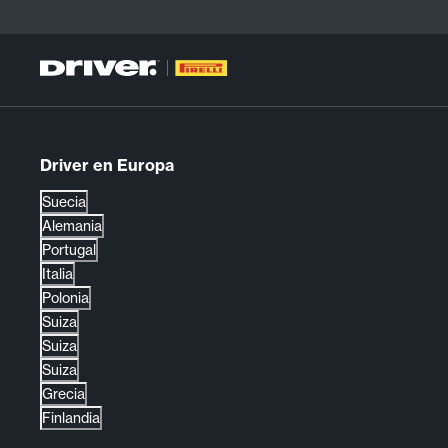
Driver en Europa
Suecia
Alemania
Portugal
Italia
Polonia
Suiza
Suiza
Suiza
Grecia
Finlandia