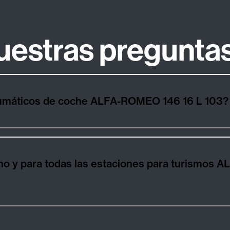
uestras pregunta
¿Cómo elegir los mejores neumáticos de coche ALFA-ROMEO 146 16 L 103?
 y para todas las estaciones para turismos ALFA-R