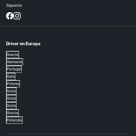
Síguenos
Driver en Europa
Suecia
Alemania
Portugal
Italia
Polonia
Suiza
Suiza
Suiza
Grecia
Finlandia