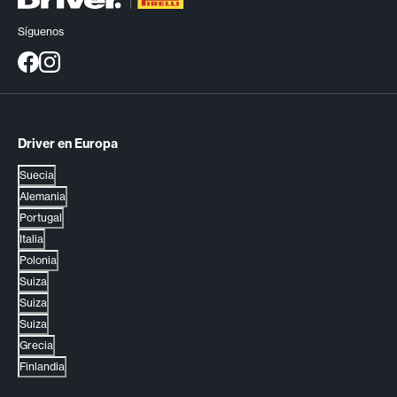
Síguenos
Driver en Europa
Suecia
Alemania
Portugal
Italia
Polonia
Suiza
Suiza
Suiza
Grecia
Finlandia