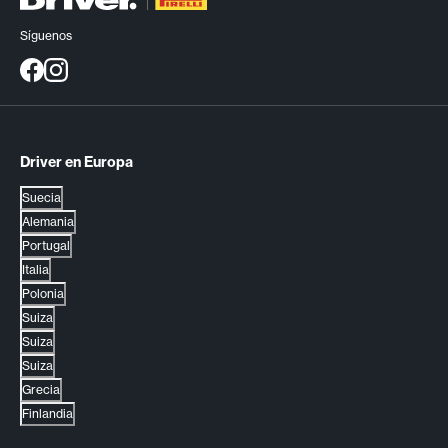
Síguenos
Driver en Europa
Suecia
Alemania
Portugal
Italia
Polonia
Suiza
Suiza
Suiza
Grecia
Finlandia