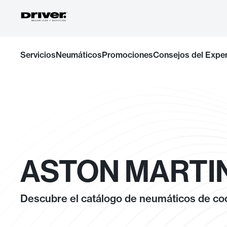
Ir
Servicios
Neumáticos
Promociones
Consejos del Expe
al
contenido
ASTON MARTIN
Descubre el catálogo de neumáticos de coc