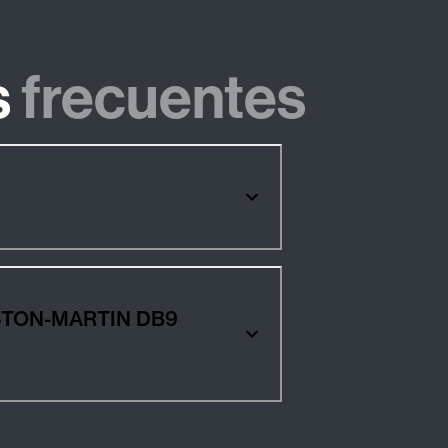
s
frecuentes
s ASTON-MARTIN DB9