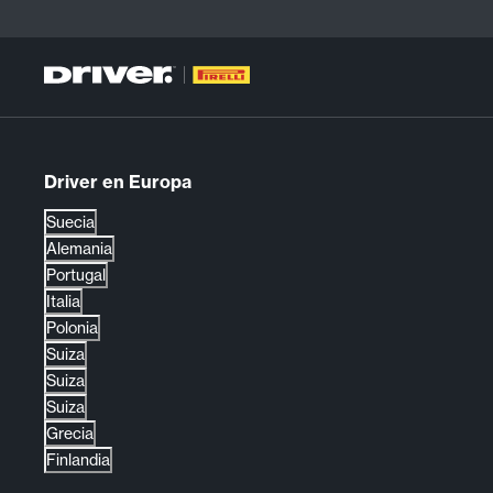
Driver en Europa
Suecia
Alemania
Portugal
Italia
Polonia
Suiza
Suiza
Suiza
Grecia
Finlandia