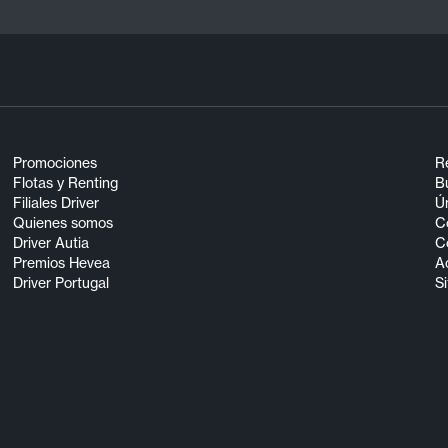
Promociones
R
Flotas y Renting
Bu
Filiales Driver
Ún
Quienes somos
C
Driver Autia
C
Premios Hevea
A
Driver Portugal
S