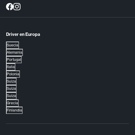
Driver en Europa
Suecia
Alemania
Portugal
Italia
Polonia
Suiza
Suiza
Suiza
Grecia
Finlandia