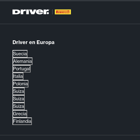
Driver en Europa
Suecia
Alemania
Portugal
Italia
Polonia
Suiza
Suiza
Suiza
Grecia
Finlandia