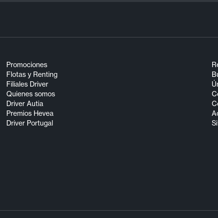
Promociones
R
Flotas y Renting
Bu
Filiales Driver
Ún
Quienes somos
C
Driver Autia
C
Premios Hevea
A
Driver Portugal
S