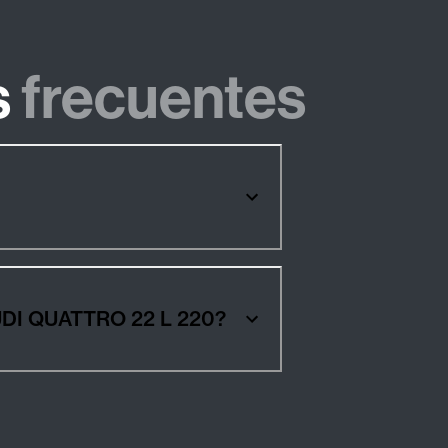
s
frecuentes
Neumáticos de invierno, verano y para todas las estaciones para turismos AUDI QUATTRO 22 L 220?