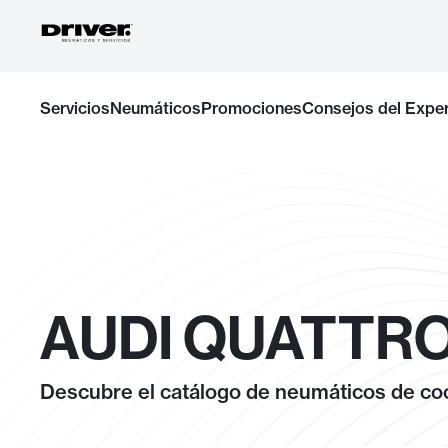
Ir
Servicios
Neumáticos
Promociones
Consejos del Expe
al
contenido
AUDI QUATTRO 
Descubre el catálogo de neumáticos de coc