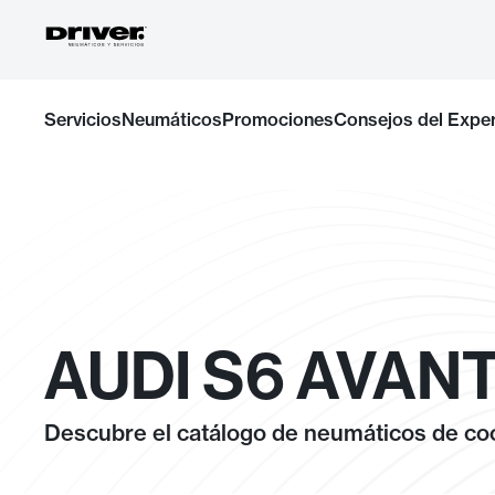
Ir
Servicios
Neumáticos
Promociones
Consejos del Expe
al
contenido
AUDI S6 AVANT
Descubre el catálogo de neumáticos de coc