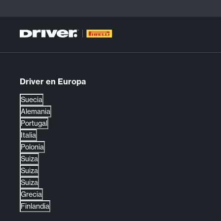
Driver en Europa
Suecia
Alemania
Portugal
Italia
Polonia
Suiza
Suiza
Suiza
Grecia
Finlandia