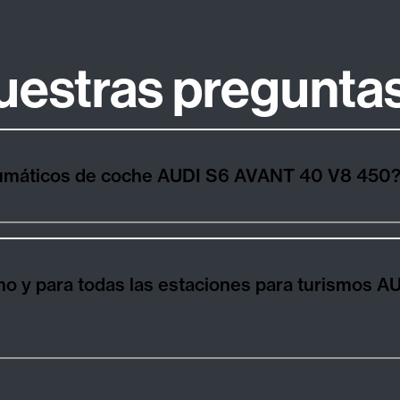
uestras pregunta
¿Cómo elegir los mejores neumáticos de coche AUDI S6 AVANT 40 V8 450
ara todas las estaciones para turismos AUDI S6 AVANT 4