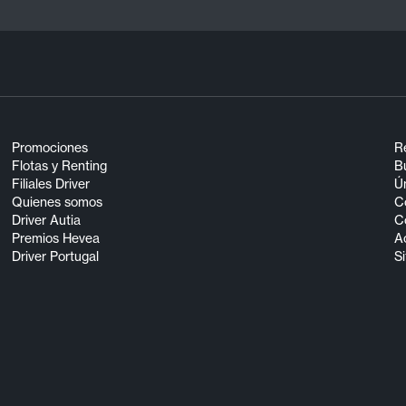
Promociones
R
Flotas y Renting
Bu
Filiales Driver
Ún
Quienes somos
C
Driver Autia
C
Premios Hevea
A
Driver Portugal
S