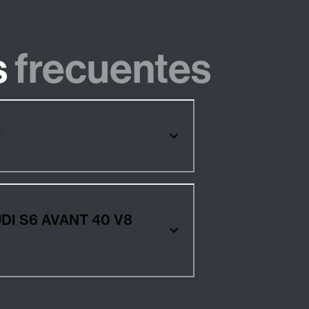
s
frecuentes
?
0 V8