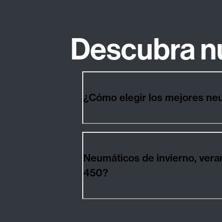
Descubra n
Neumáticos de invierno, verano y p
450?