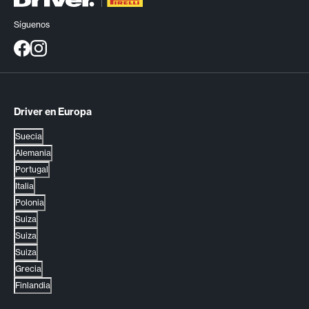
Síguenos
Driver en Europa
Suecia
Alemania
Portugal
Italia
Polonia
Suiza
Suiza
Suiza
Grecia
Finlandia