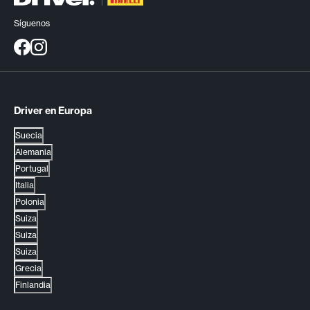
Síguenos
Driver en Europa
Suecia
Alemania
Portugal
Italia
Polonia
Suiza
Suiza
Suiza
Grecia
Finlandia