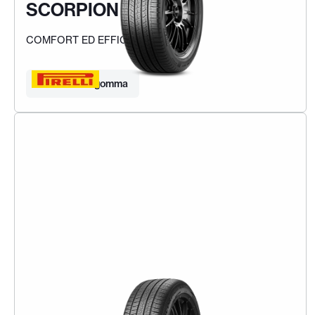
SCORPION MS
COMFORT ED EFFICIENZA
Trova la tua gomma