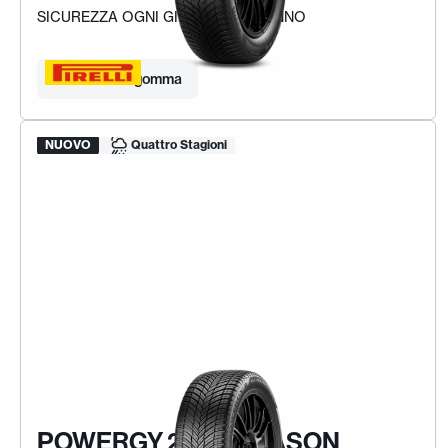
SICUREZZA OGNI GIORNO DELL'ANNO
Trova la tua gomma
NUOVO
Quattro Stagioni
POWERGY 2 ALL SEASON