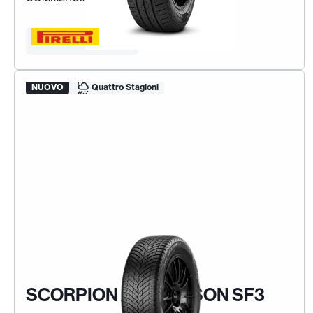
Trova la tua gomma
NUOVO
Quattro Stagioni
SCORPION ALL SEASON SF3