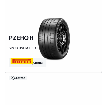
PZERO R
SPORTIVITÀ PER TUTTI I GIORNI
Trova la tua gomma
Estate