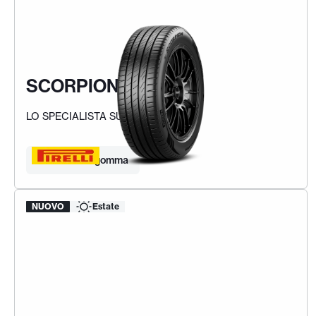
SCORPION (S3)
LO SPECIALISTA SUV
Trova la tua gomma
NUOVO
Estate