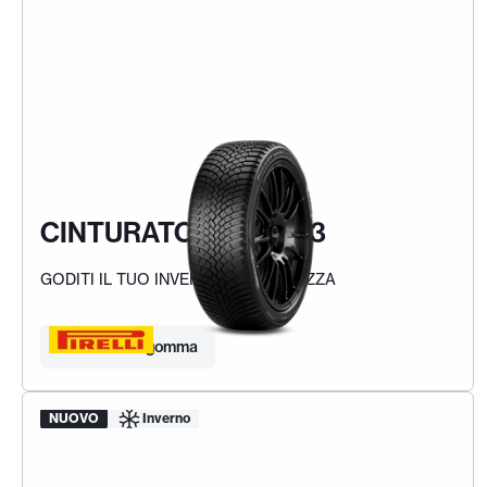
CINTURATO WINTER 3
GODITI IL TUO INVERNO IN SICUREZZA
Trova la tua gomma
NUOVO
Inverno